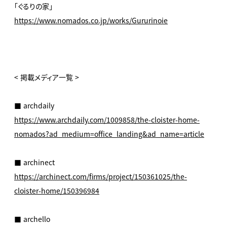
「ぐるりの家」
https://www.nomados.co.jp/works/Gururinoie
< 掲載メディア一覧 >
■ archdaily
https://www.archdaily.com/1009858/the-cloister-home-
nomados?ad_medium=office_landing&ad_name=article
■ archinect
https://archinect.com/firms/project/150361025/the-
cloister-home/150396984
■ archello