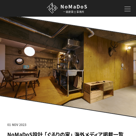
NoMaDoS
一級建築士事務所
01 NOV 2023
NoMaDoS設計 「ぐるりの家」 海外メディア掲載一覧