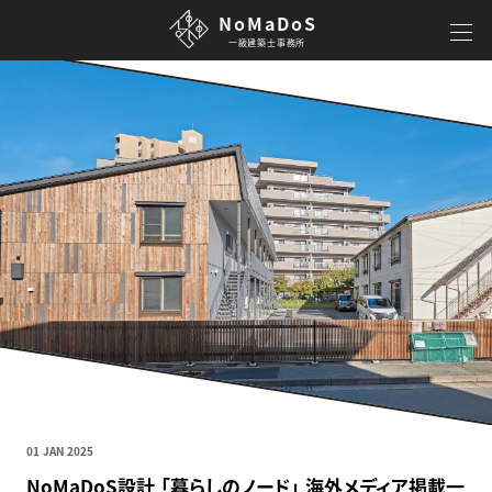
NoMaDoS
一級建築士事務所
01 JAN 2025
NoMaDoS設計 「暮らしのノード」 海外メディア掲載一