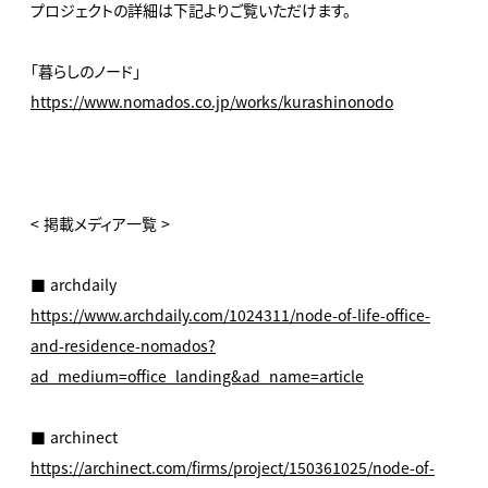
プロジェクトの詳細は下記よりご覧いただけます。
「暮らしのノード」
https://www.nomados.co.jp/works/kurashinonodo
< 掲載メディア一覧 >
■ archdaily
https://www.archdaily.com/1024311/node-of-life-office-
and-residence-nomados?
ad_medium=office_landing&ad_name=article
■ archinect
https://archinect.com/firms/project/150361025/node-of-