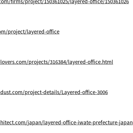
.com/firms/project/150361025/layered-office/150361026
om/project/layered-office
lovers.com/projects/316384/layered-office.html
dust.com/project-details/Layered-office-3006
hitect.com/japan/layered-office-iwate-prefecture-japan