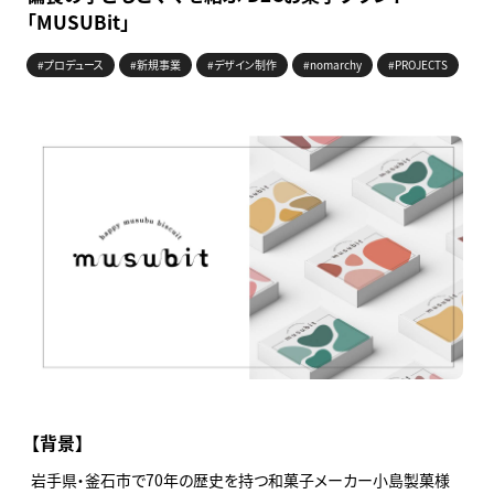
「MUSUBit」
#プロデュース
#新規事業
#デザイン制作
#nomarchy
#PROJECTS
【背景】
岩手県・釜石市で70年の歴史を持つ和菓子メーカー小島製菓様