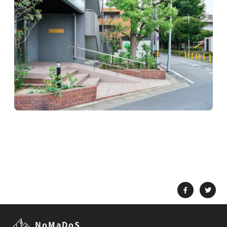
NoMaDoS