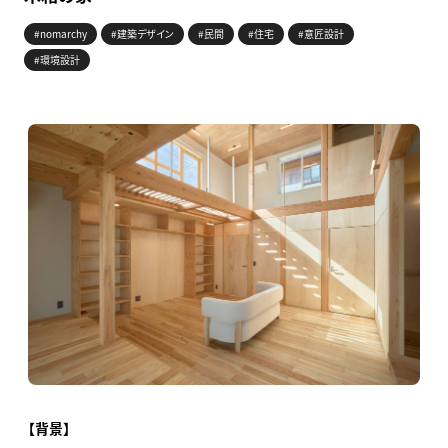
#nomarchy
#建築デザイン
#民間
#住宅
#意匠設計
#環境設計
【背景】