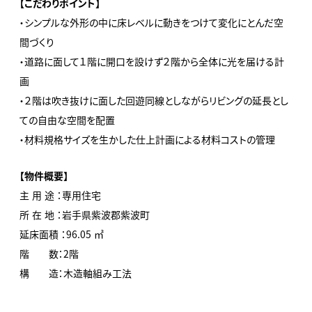
【こだわりポイント】
・シンプルな外形の中に床レベルに動きをつけて変化にとんだ空
間づくり
・道路に面して１階に開口を設けず２階から全体に光を届ける計
画
・２階は吹き抜けに面した回遊同線としながらリビングの延長とし
ての自由な空間を配置
・材料規格サイズを生かした仕上計画による材料コストの管理
【物件概要】
主 用 途 ：専用住宅
所 在 地 ：岩手県紫波郡紫波町
延床面積 ：96.05 ㎡
階 数：2階
構 造：木造軸組み工法