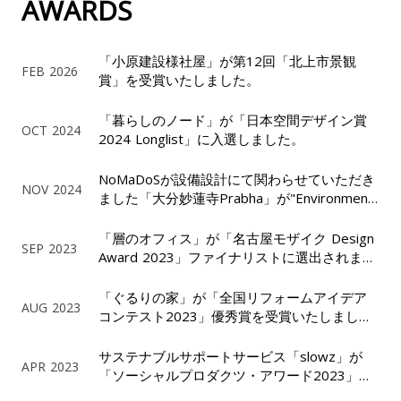
AWARDS
「小原建設様社屋」が第12回「北上市景観
FEB 2026
賞」を受賞いたしました。
「暮らしのノード」が「日本空間デザイン賞
OCT 2024
2024 Longlist」に入選しました。
NoMaDoSが設備設計にて関わらせていただき
NOV 2024
ました「大分妙蓮寺Prabha」が"Environment
Design"で「Kyoto Global Design Award」を
受賞しました。
「層のオフィス」が「名古屋モザイク Design
SEP 2023
Award 2023」ファイナリストに選出されまし
た。
「ぐるりの家」が「全国リフォームアイデア
AUG 2023
コンテスト2023」優秀賞を受賞いたしまし
た。
サステナブルサポートサービス「slowz」が
APR 2023
「ソーシャルプロダクツ・アワード2023」ソ
ーシャルプロダクツ賞を受賞しました。