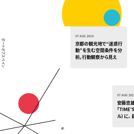
07 AUG 2026
京都の観光地で“迷惑行
動”を生む空間条件を分
析。行動観察から見え
た、まちと人のすれ違い
07 AUG 2
安藤忠
「TIM
ル）に
拠点「
ー」開