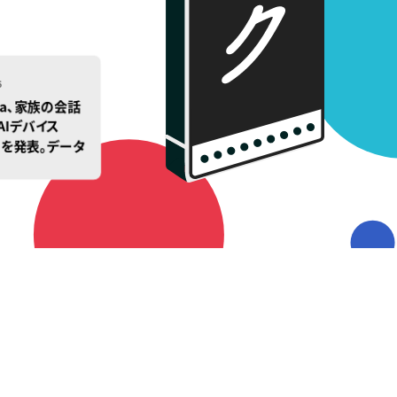
26
ama、家族の会話
AIデバイス
ht」を発表。データ
なく、人とのつ
のためのプロダク