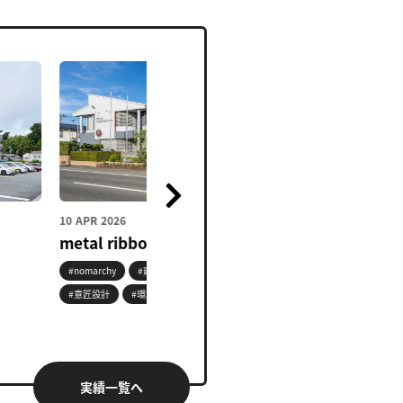
10 APR 2026
10 APR 2026
metal ribbon
木箱の家
#nomarchy
#建築デザイン
#民間
#nomarchy
#建築デザイン
#意匠設計
#環境設計
#住宅
#意匠設計
#環境
実績一覧へ