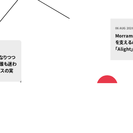
06 AUG 20
Morr
を支える
「Alig
取得では
なりつつ
ながり
 誰も迷わ
ト
スの実