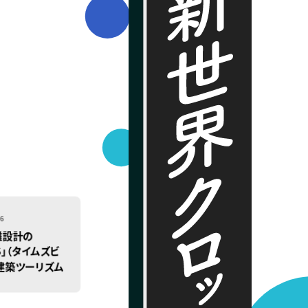
026
雄設計の
E’S」（タイムズビ
、 建築ツーリズム
京都建築センタ
設