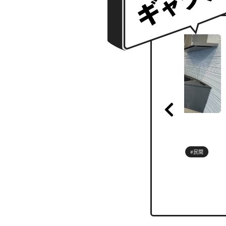
05 JUN 2026
21 
PRINT KITCHEN PJ
OC
#nomarchy
#プロジェクト
#民間
#C
#意匠設計
#