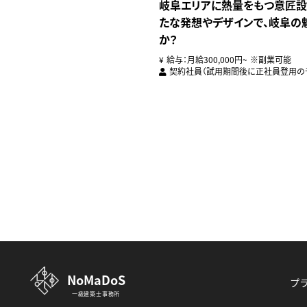
岐阜エリアに熱量をもつ意匠設
たな発想やデザインで、岐阜の
か？
給与：月給300,000円~ ※副業可能
契約社員（試用期間後に正社員登用の
NoMaDoS
プ
一級建築士事務所