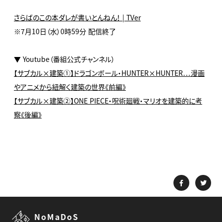
さらばのこの本ダレが書いとんねん！ | TVer
※7月10日（水）0時59分 配信終了
▼ Youtube（番組公式チャンネル）
【サブカル×建築①】ドラゴンボール・HUNTER×HUNTER…漫画
やアニメから紐解く建築の世界《前編》
【サブカル×建築②】ONE PIECE・呪術廻戦・マリオを建築的に考
察《後編》
NoMaDoS