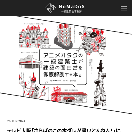
NoMaDoS
一級建築士事務所
26 JUN 2024
テレビ大阪「さらばのこの本ダレが書いとんねん！」に、